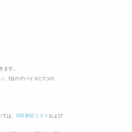
できます。
。1台のデバイスに1つの
いては、
iOS 対応リスト
および