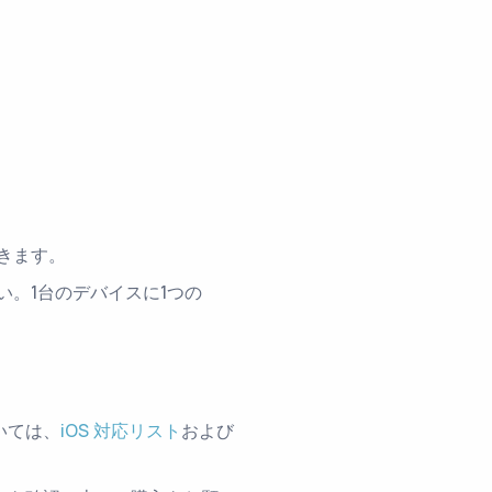
できます。
。1台のデバイスに1つの
いては、
iOS 対応リスト
および