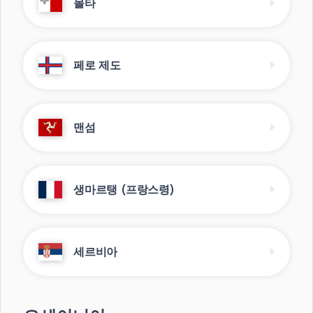
몰타
페로 제도
맨섬
생마르탱 (프랑스령)
세르비아