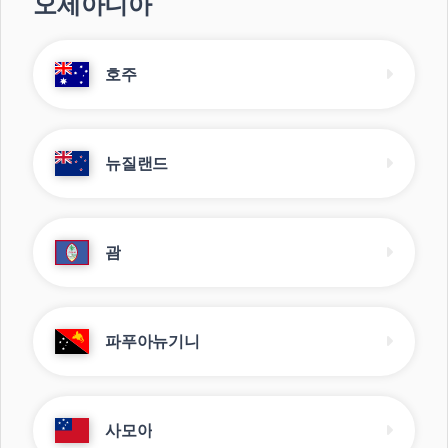
오세아니아
호주
뉴질랜드
괌
파푸아뉴기니
사모아