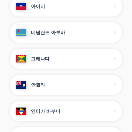
아이티
네덜란드 아루바
그레나다
안퀼라
앤티가 바부다