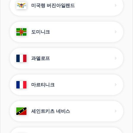
미국령 버진아일랜드
도미니크
과델로프
마르티니크
세인트키츠 네비스