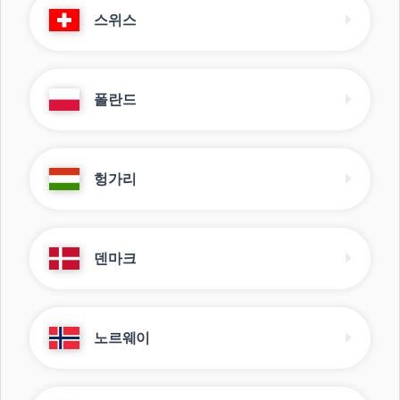
스위스
폴란드
헝가리
덴마크
노르웨이